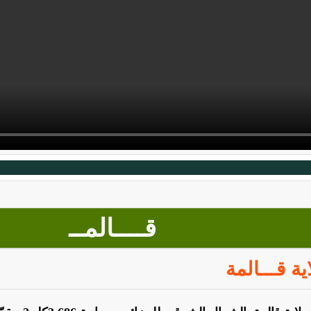
قــــالمــ
ية قـــالمة